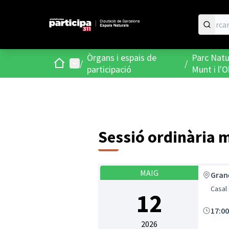
Òrgans i espais de
Parc Natu
Inici
Menú principal
/
/
participació
Munt i l'
Sessió ordinària 
MAIG
Gran
Casal 
12
17:0
2026