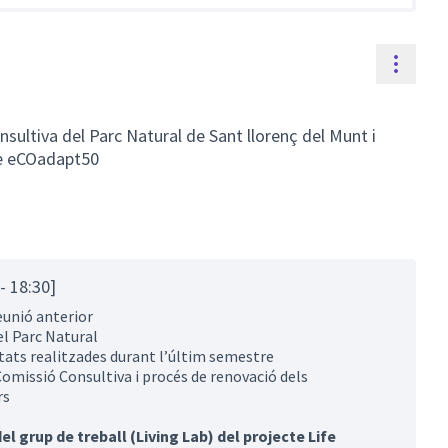
Contr
nsultiva del Parc Natural de Sant llorenç del Munt i
ife eCOadapt50
- 18:30]
reunió anterior
el Parc Natural
itats realitzades durant l’últim semestre
omissió Consultiva i procés de renovació dels
rs
el grup de treball (Living Lab) del projecte Life