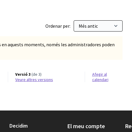
Ordenar per:
ts en aquests moments, només les administradores poden
Versió 3
(de 3)
Afegir al
veure altres versions
calendari
Decidim
El meu compte
Re