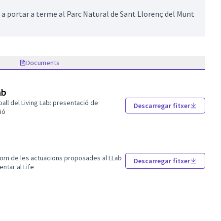
 a portar a terme al Parc Natural de Sant Llorenç del Munt
Documents
ab
ball del Living Lab: presentació de
Descarregar fitxer
ió
etorn de les actuacions proposades al LLab
Descarregar fitxer
ntar al Life