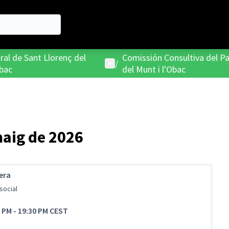
ral de Sant Llorenç del
Comissión Consultiva del Pa
Menú d'usuari
/
Obac
del Munt i l'Obac
maig de 2026
era
social
0 PM
-
19:30 PM CEST