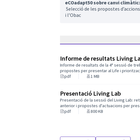
eCOadapt50 sobre canvi climàtic:
Selecció de les propostes d’accions
i l’Obac
Informe de resultats Living L
Informe de resultats de la 4ª sessió de tre
propostes per presentar al Life i prioritzac
pdf
1 MB
Presentació Living Lab
Presentació de la sessió del Living Lab: r
anterior i propostes d'actuacions per prese
pdf
800 KB