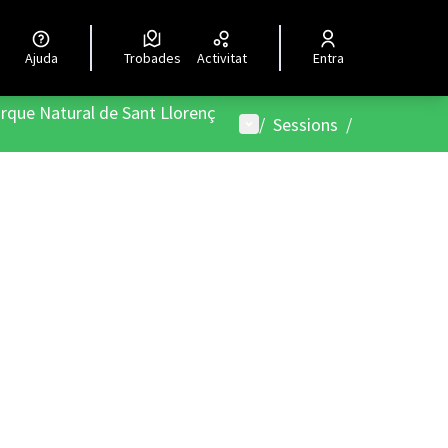
Ajuda
Trobades
Activitat
Entra
rque Natural de Sant Llorenç
Menú d'usuari
/
Sessions
/