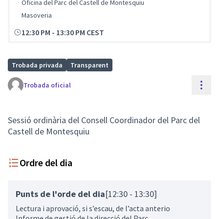
Oficina del Parc del Castell de Montesquiu
Masoveria
12:30 PM
-
13:30 PM CEST
Trobada privada
Transparent
Cont
Trobada oficial
Sessió ordinària del Consell Coordinador del Parc del
Castell de Montesquiu
Ordre del dia
Punts de l'orde del dia
[12:30 - 13:30]
Lectura i aprovació, si s’escau, de l’acta anterio
Informe de gestió de la direcció del Parc