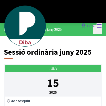
Menú
Entra
Menú p
Sessions
/
Sessió ordinària juny 2025
Sessió ordinària juny 2025
JUNY
15
2026
Montesquiu