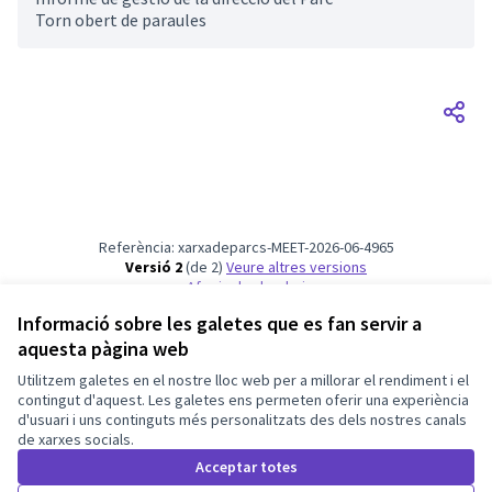
Torn obert de paraules
Referència: xarxadeparcs-MEET-2026-06-4965
Versió 2
(de 2)
veure altres versions
Afegir al calendari
Informació sobre les galetes que es fan servir a
aquesta pàgina web
Termes i condicions d'ús
Configuració de les galetes
Utilitzem galetes en el nostre lloc web per a millorar el rendiment i el
Xarxa de Parcs Naturals. Diputació de Barcelona a X
Xarxa de Parcs Naturals. Diputació de Barcelona a Facebook
Xarxa de Parcs Naturals. Diputació de Barcelona a Instagram
Xarxa de Parcs Naturals. Diputació de Barcelona a YouTu
contingut d'aquest. Les galetes ens permeten oferir una experiència
d'usuari i uns continguts més personalitzats des dels nostres canals
(Enllaç extern)
(Enllaç extern)
(Enllaç extern)
(Enllaç extern)
Català
de xarxes socials.
Triar la llengua
Elegir el idioma
Choose language
Acceptar totes