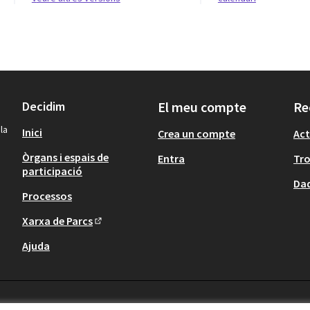
Decidim
El meu compte
Re
la
Inici
Crea un compte
Act
Òrgans i espais de
Entra
Tr
participació
Dad
Processos
Xarxa de Parcs
(Enllaç extern)
Ajuda