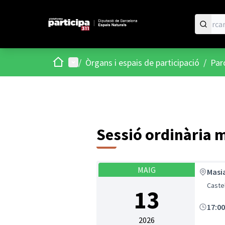
Inici
Menú principal
/
Òrgans i espais de participació
/
Parc
Sessió ordinària 
MAIG
Masi
Caste
13
17:0
2026