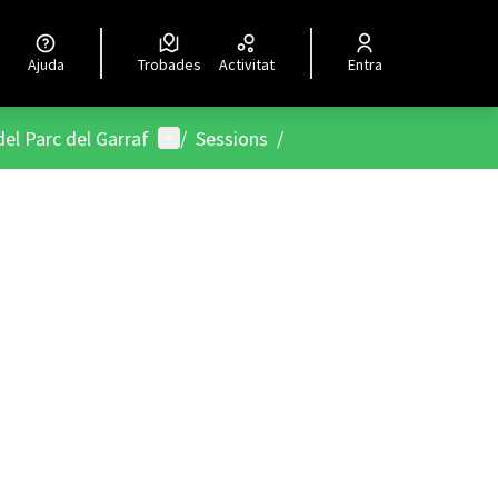
Ajuda
Trobades
Activitat
Entra
Menú d'usuari
el Parc del Garraf
/
Sessions
/