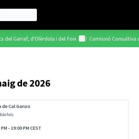
Menú d'usuari
s del Garraf, d'Olèrdola i del Foix
/
Comissió Consultiva d
maig de 2026
a de Cal Ganxo
lldefels
0 PM
-
19:00 PM CEST