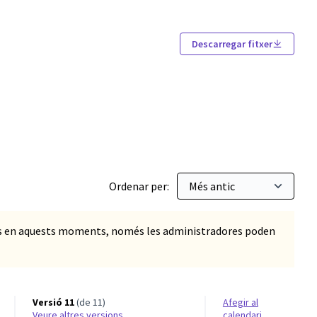
Descarregar fitxer
Ordenar per:
ts en aquests moments, només les administradores poden
Versió 11
(de 11)
Afegir al
veure altres versions
calendari